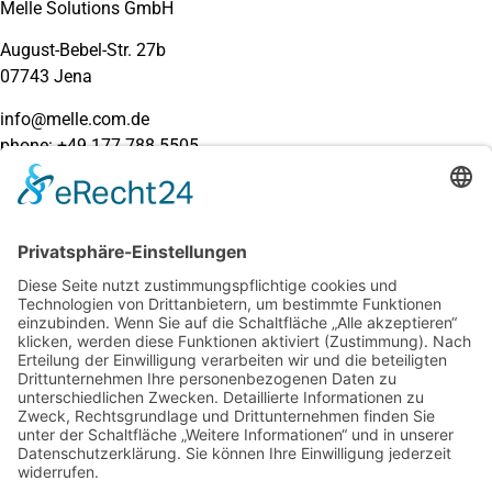
Melle Solutions GmbH
August-Bebel-Str. 27b
07743 Jena
info@melle.com.de
phone: +49 177 788 5505
Umsatzsteuer-ID: DE352115240
Handelsregister: HRB 519349
Amtsgericht Jena
Verantwortlicher: Mario Melle
Verweise und Links
Es werden in speziellen Bereichen Links zu anderen Anbietern
zur Verfügung gestellt. Für Inhalte und insbesondere für
Schäden, die aus der Nutzung oder Nichtnutzung solcher Art
dargebotener Informationen entstehen, haftet allein der
Anbieter jener Seiten.