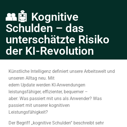
👥🤖 Kognitive
Schulden – das
unterschätzte Risiko
der KI-Revolution
Künstliche Intelligenz definiert unsere Arbeitswelt und
unseren Alltag neu. Mit
edem Update werden KI-Anwendungen
leistungsfähiger, effizienter, bequemer –
aber: Was passiert mit uns als Anwender? Was
passiert mit unserer kognitiven
Leistungsfähigkeit?
Der Begriff „kognitive Schulden“ beschreibt sehr